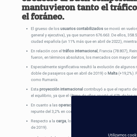
mantuvieron tanto el tráfic
el foráneo.
El grueso de los
usuarios contabilizados
se movió en vuelos
general y ejecutiva), ya que sumaron 676.663. De ellos, 358.
ciudad española (un 11% más que en abril de 2022), mientra
En relación con el
tráfico internacional
, Francia (78.807), Rei
fueron, en términos absolutos, los mercados con mayor d
Especialmente significativa resultó la evolución de alguno
doble de pasajeros que en abril de 2019) o
Malta
(+19,2%). 
como Rumanía.
Esta
proyección internacional
contribuyó a que el reparto d
el equilibrio, ya que el último de ellos aportó el 47% de lo
En cuanto a las
operaciones
, el Aeropuerto de Sevilla aten
repunte del 3,2% en comparación con abril de 2022.
Respecto a la
carga
, los operadores movieron 1.116 tonelad
de 2019).
Utilizamos cooki