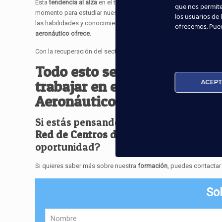
Esta
tendencia al alza
en el tráfico aéreo en España indica que e
que nos permite
momento para estudiar nuestros cursos orientados a los puestos
los usuarios de 
las habilidades y conocimientos necesarios para destacar en su
ofrecemos. Pue
aeronáutico ofrece
.
Con la recuperación del sector turístico, hay una
gran oportunidad
Todo esto se traduce en nu
trabajar en el aeropuerto. E
n
ACEPT
Aeronáuticos
te ayudaremos
Si estás pensando en orientar tu vida p
Red de Centros de Estudios Aeronáutic
oportunidad?
Si quieres saber más sobre nuestra
formación
, puedes contactar
Sol