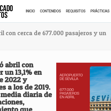
INICIO
CONTENIDOS
REQUISITOS
PRÁCTICAS
ril con cerca de 677.000 pasajeros y un
ó abril con
er un 13,1% en
e 2022 y
es a los de 2019.
 media diaria de
aciones,
iento que