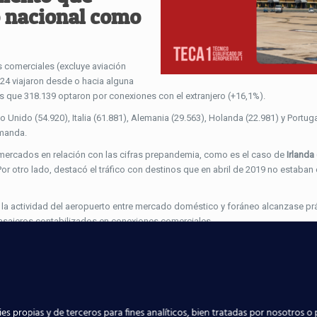
o nacional como
 comerciales (excluye aviación
524 viajaron desde o hacia alguna
s que 318.139 optaron por conexiones con el extranjero (+16,1%).
no Unido (54.920), Italia (61.881), Alemania (29.563), Holanda (22.981) y Portug
emanda.
s mercados en relación con las cifras prepandemia, como es el caso de
Irlanda
Por otro lado, destacó el tráfico con destinos que en abril de 2019 no estaban
e la actividad del aeropuerto entre mercado doméstico y foráneo alcanzase p
s pasajeros contabilizados en conexiones comerciales.
dió durante el mes pasado 5.555 vuelos (4.681 de ellos, comerciales), lo que s
as, de modo que se disparó un 39,9% sobre el año anterior (un 2% si se comp
es propias y de terceros para fines analíticos, bien tratadas por nosotros o 