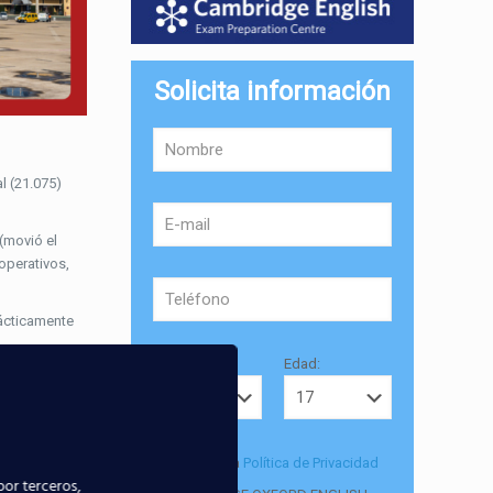
Solicita información
al (21.075)
(movió el
 operativos,
rácticamente
Provincia:
Edad:
upone un
ara con abril
Acepto la
Política de Privacidad
por terceros,