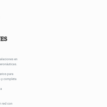
NES
alaciones en
eronáuticas.
arios para
a y completa
da
n red con