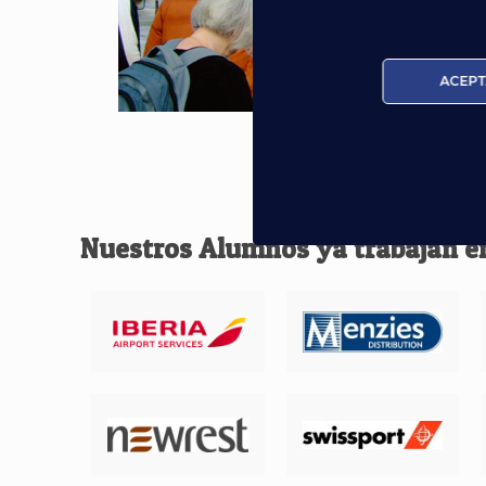
ACEPT
Nuestros Alumnos ya trabajan e