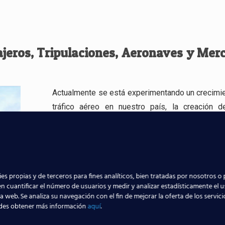
ajeros, Tripulaciones, Aeronaves y Mer
Actualmente se está experimentando un crecimie
tráfico aéreo en nuestro país, la creación 
compañías aéreas de bajo coste, así como el cr
de las ya existentes confirman que
la prof
técnico de atención a pasajeros está atrav
aumento espectacular.
es propias y de terceros para fines analíticos, bien tratadas por nosotros o 
Se trata de una
prometedora carrera
para la obt
n cuantificar el número de usuarios y medir y analizar estadísticamente el 
la web. Se analiza su navegación con el fin de mejorar la oferta de los servic
un puesto de trabajo estable en la a
des obtener más información
aquí
.
desempeñando todas aquellas categorías prof