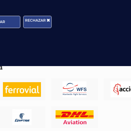
que se realizan en un Aeropuerto.
Incluso, gracias a experiencia en la formación ae
RECHAZAR
tenemos
contacto directo con las co
AR
aeronáuticas
, lo que sin duda ayudará a que 
alumnos de nuestros centros aeronáuticos de
consigan mejores y mayores posibilidades r
trabajar en el sector aeronáutico.
n