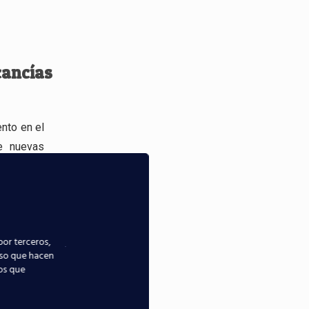
cancías
nto en el
de nuevas
ecimiento
esión
de
esando un
por terceros,
ención de
uso que hacen
ios que
viación
esionales