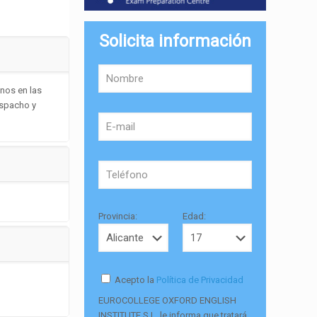
Solicita información
nos en las
espacho y
Provincia:
Edad:
Acepto la
Política de Privacidad
EUROCOLLEGE OXFORD ENGLISH
INSTITUTE S.L. le informa que tratará