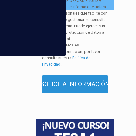
EUROCOLLEGE OXFORD ENGLISH
INSTITUTE S.L. le informa que tratará
los datos personales que facilite con
la finalidad de gestionar su consulta
y darle respuesta. Puede ejercer sus
derechos de protección de datos a
través del e-mail
infor@cursosteca.es.
. Para más información, por favor,
consulte nuestra
Política de
Privacidad
.