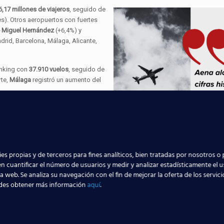
6,17 millones de viajeros
, seguido de
es). Otros aeropuertos con fuertes
e Miguel Hernández
(+6,4%) y
drid, Barcelona, Málaga, Alicante,
anking con
37.910 vuelos
, seguido de
rte,
Málaga
registró un aumento del
o.
Madrid-Barajas
lideró con
69.923
mejor dato histórico con
18.906
acumulan ya
183,3 millones de
es propias y de terceros para fines analíticos, bien tratadas por nosotros o 
8 toneladas de carga
(+5,7%).
n cuantificar el número de usuarios y medir y analizar estadísticamente el 
la web. Se analiza su navegación con el fin de mejorar la oferta de los servic
des obtener más información
aquí
.
to del sector aeronáutico y trabajar en los pues
rto, no dejes volar la oportunidad. ¡Pídenos in