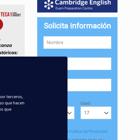
Solicita información
por terceros,
uso que hacen
Provincia:
Edad:
ios que
tos de
formación
Acepto la
Política de Privacidad