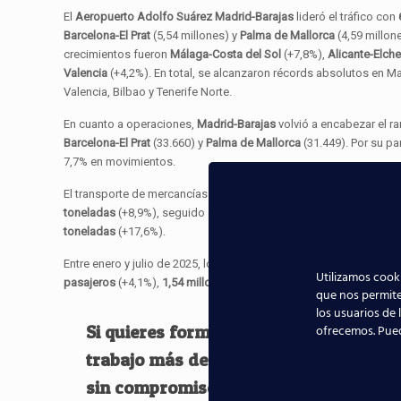
El
Aeropuerto Adolfo Suárez Madrid-Barajas
lideró el tráfico con
Barcelona-El Prat
(5,54 millones) y
Palma de Mallorca
(4,59 millon
crecimientos fueron
Málaga-Costa del Sol
(+7,8%),
Alicante-Elch
Valencia
(+4,2%). En total, se alcanzaron récords absolutos en Ma
Valencia, Bilbao y Tenerife Norte.
En cuanto a operaciones,
Madrid-Barajas
volvió a encabezar el r
Barcelona-El Prat
(33.660) y
Palma de Mallorca
(31.449). Por su pa
7,7% en movimientos.
El transporte de mercancías también mostró un fuerte crecimient
toneladas
(+8,9%), seguido de
Barcelona-El Prat
, que alcanzó su 
toneladas
(+17,6%).
Entre enero y julio de 2025, los aeropuertos españoles de Aena 
Utilizamos cooki
pasajeros
(+4,1%),
1,54 millones de operaciones
(+4,5%) y
752.17
que nos permite
los usuarios de 
ofrecemos. Pue
Si quieres formar parte del buen momen
trabajo más demandados de un aeropue
sin compromiso!